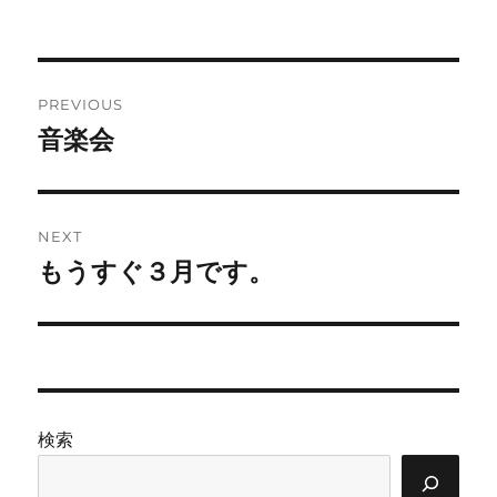
on
投
PREVIOUS
稿
音楽会
Previous
post:
ナ
ビ
NEXT
ゲ
もうすぐ３月です。
Next
post:
ー
シ
ョ
検索
ン